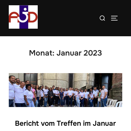
Zum
Inhalt
Suchen
SEITE
springen
nach:
Monat:
Januar 2023
Bericht vom Treffen im Januar