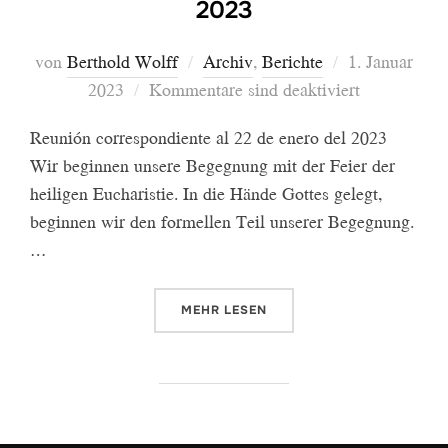
2023
Veröffentlich
von
Berthold Wolff
Archiv
,
Berichte
1. Januar
am
2023
Kommentare sind deaktiviert
Reunión correspondiente al 22 de enero del 2023
Wir beginnen unsere Begegnung mit der Feier der
heiligen Eucharistie. In die Hände Gottes gelegt,
beginnen wir den formellen Teil unserer Begegnung.
…
ÜBER „BERICHT VOM TREFFEN I
MEHR
LESEN