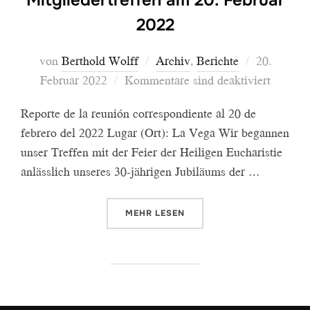
2022
Veröffentl
von
Berthold Wolff
Archiv
,
Berichte
20.
am
Februar 2022
Kommentare sind deaktiviert
Reporte de la reunión correspondiente al 20 de
febrero del 2022 Lugar (Ort): La Vega Wir begannen
unser Treffen mit der Feier der Heiligen Eucharistie
anlässlich unseres 30-jährigen Jubiläums der …
ÜBER „BERICHT ÜBER DAS MITGL
MEHR
LESEN