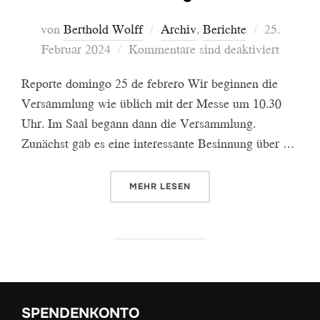
Veröffentl
von
Berthold Wolff
Archiv
,
Berichte
25.
am
Februar 2024
Kommentare sind deaktiviert
Reporte domingo 25 de febrero Wir beginnen die
Versammlung wie üblich mit der Messe um 10.30
Uhr. Im Saal begann dann die Versammlung.
Zunächst gab es eine interessante Besinnung über …
ÜBER „BERICHT SONNTAG 25.2.2
MEHR
LESEN
SPENDENKONTO