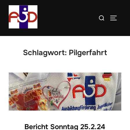
Zum
Inhalt
Suchen
SEITE
springen
nach:
Schlagwort:
Pilgerfahrt
Bericht Sonntag 25.2.24