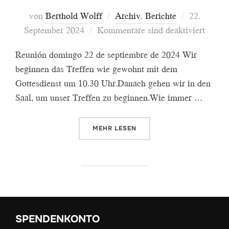
Veröffentl
von
Berthold Wolff
Archiv
,
Berichte
22.
am
September 2024
Kommentare sind deaktiviert
Reunión domingo 22 de septiembre de 2024 Wir
beginnen das Treffen wie gewohnt mit dem
Gottesdienst um 10.30 Uhr.Danach gehen wir in den
Saal, um unser Treffen zu beginnen.Wie immer …
ÜBER „TREFFEN SEPT. 2024“
MEHR
LESEN
SPENDENKONTO